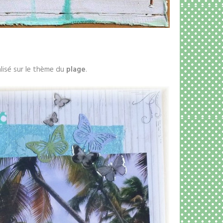
lisé sur le thème du
plage
.