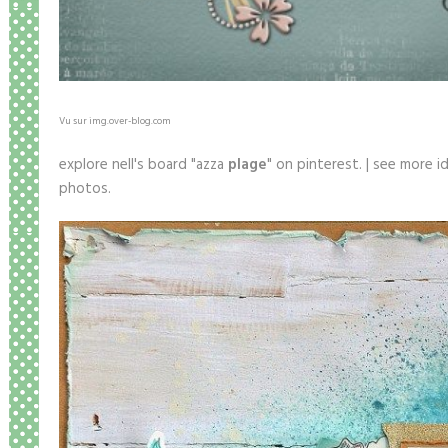
Vu sur img.over-blog.com
explore nell's board "azza
plage
" on pinterest. | see more 
photos.