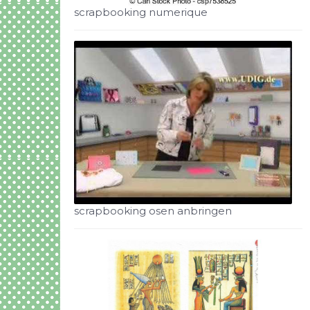
scrapbooking numerique
scrapbooking osen anbringen