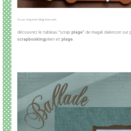
Vu sur img.over-blog-kiwi.com
découvrez le tableau "scrap
plage
" de magali dalencon sur p
scrapbooking
péen et
plage
.