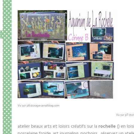
Vu sur p9.storage.canalblog.com
Vu sur p7.sto
atelier beaux arts et loisirs créatifs sur la
rochelle
() en lois
porcelaine froide, art journaling, pochoirs, réservez un atel