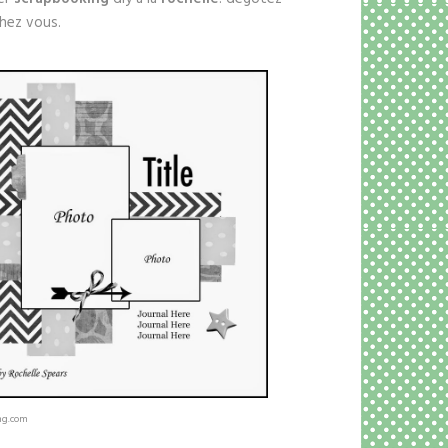
hez vous.
mg.com