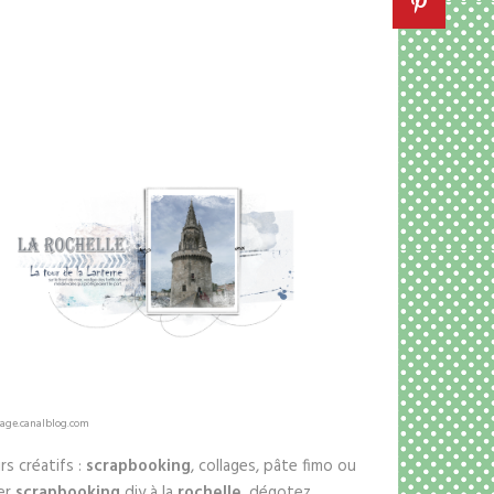
rage.canalblog.com
irs créatifs :
scrapbooking
, collages, pâte fimo ou
ier
scrapbooking
diy à la
rochelle
. dégotez