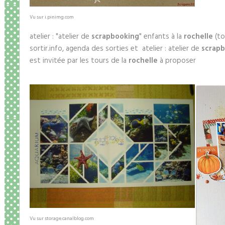
Vu sur i.pinimg.com
atelier : "atelier de
scrapbooking
" enfants à la
rochelle
(to
sortir.info, agenda des sorties et atelier : atelier de
scrap
est invitée par les tours de la
rochelle
à proposer
Vu sur storage.canalblog.com