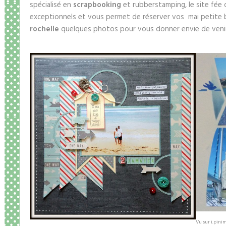
spécialisé en
scrapbooking
et rubberstamping, le site fée 
exceptionnels et vous permet de réserver vos mai petite
rochelle
quelques photos pour vous donner envie de ven
Vu sur i.pini