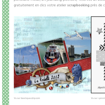
gratuitement en clics votre atelier
scrapbooking
près de c
Vu sur boutique.cdip.com
Vu sur i.pini