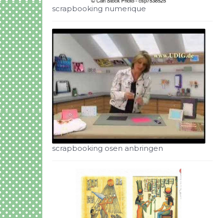
scrapbooking numerique
scrapbooking osen anbringen