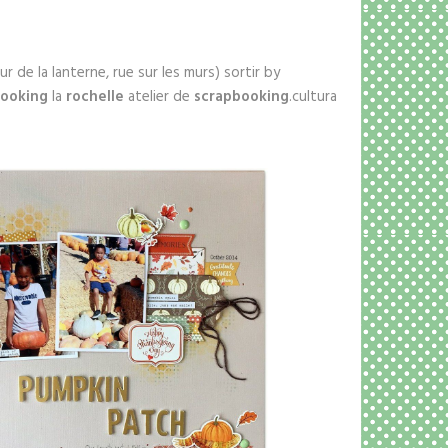
ur de la lanterne, rue sur les murs) sortir by
booking
la
rochelle
atelier de
scrapbooking
.cultura