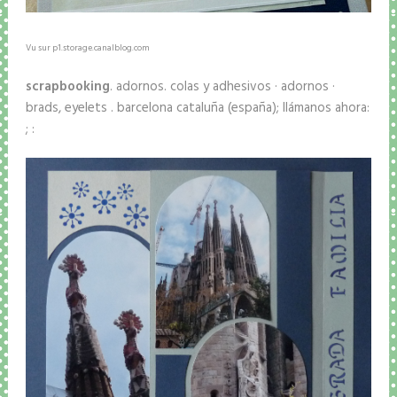
Vu sur p1.storage.canalblog.com
scrapbooking
. adornos. colas y adhesivos · adornos ·
brads, eyelets . barcelona cataluña (españa); llámanos ahora:
; :