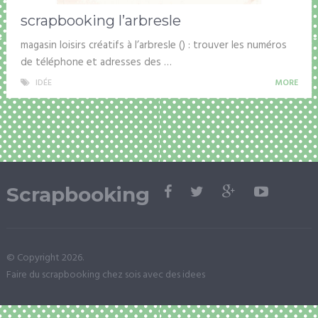
scrapbooking l’arbresle
magasin loisirs créatifs à l’arbresle () : trouver les numéros
de téléphone et adresses des …
IDÉE
MORE
Scrapbooking
© Copyright 2026.
Faire du scrapbooking chez sois avec des idees