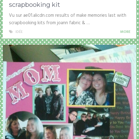
scrapbooking kit
Vu sur ae01.alicdn.com results of make memories last with
scrapbooking kits from joann fabric & …
IDÉE
MORE