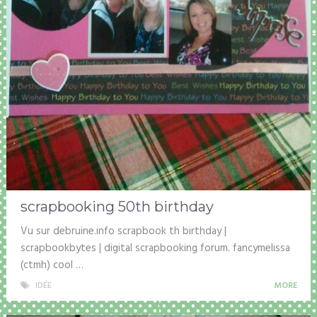
scrapbooking 50th birthday
Vu sur debruine.info scrapbook th birthday |
scrapbookbytes | digital scrapbooking forum. fancymelissa
(ctmh) cool …
IDÉE
MORE