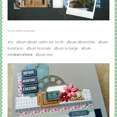
Vu sur studio-scrap.com
ans · album album cadre sur socle · album albumtilda · album
bonifacio · album krasnale · album la barge · album
mini
barcelone
· album mini