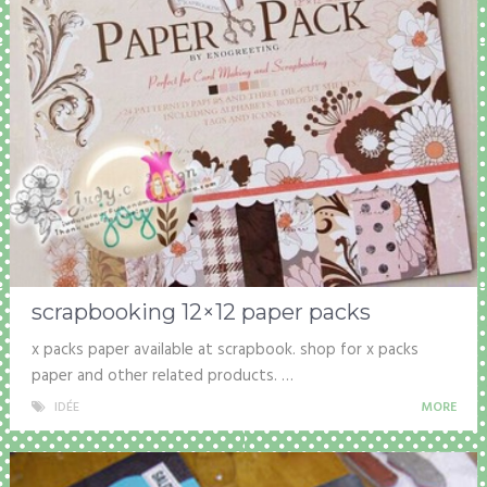
scrapbooking 12×12 paper packs
x packs paper available at scrapbook. shop for x packs
paper and other related products. …
IDÉE
MORE