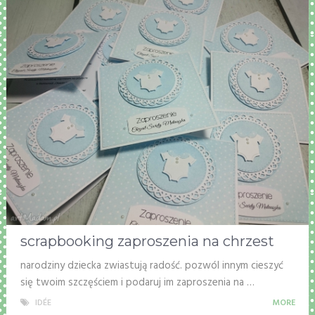
scrapbooking zaproszenia na chrzest
narodziny dziecka zwiastują radość. pozwól innym cieszyć
się twoim szczęściem i podaruj im zaproszenia na …
IDÉE
MORE