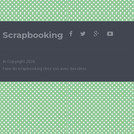
Scrapbooking
© Copyright 2026.
Faire du scrapbooking chez sois avec des idees