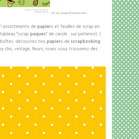
Vu sur scrap-discount.com
a ! assortiments de
papier
s et feuilles de scrap en
 tableau "scrap
paques
" de carole . sur pinterest. |
 boîtes. découvrez nos
papier
s de
scrapbooking
chic, vintage, fleurs, roses vous trouverez des