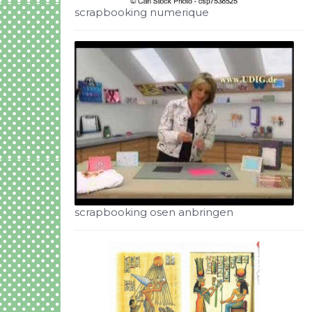
scrapbooking numerique
scrapbooking osen anbringen