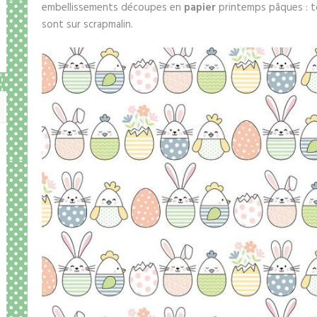
embellissements découpes en
papier
printemps pâques : to
sont sur scrapmalin.