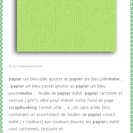
Vu sur scrap-discount.com
papier
uni bleu pâle ajouter au
papier
uni bleu pâle
mahe
. ,
.
papier
uni bleu pastel ajouter au
papier
uni bleu
pastel
mahe
. , . feuille de
papier
mahé..
papier
cartonné et
texturé ( g/m²). idéal pour réaliser votre fond de page
scrapbooking
. format utile : , x , cm, sans acide. bloc
contenant un assortiment de feuilles de
papier
créatif
mahé ( x couleurs) aux couleurs douces. les
papier
s mahé
sont cartonnés, texturés et