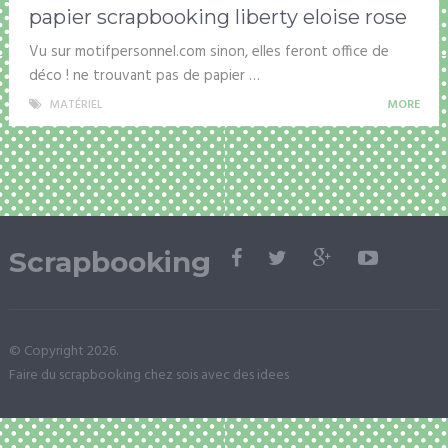
papier scrapbooking liberty eloise rose
Vu sur motifpersonnel.com sinon, elles feront office de
déco ! ne trouvant pas de papier …
MATÉRIEL
MORE
Scrapbooking
© Copyright 2026.
Faire du scrapbooking chez sois avec des idees