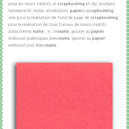
pour les loisirs créatifs, el
scrapbooking
et diy. produits
tendance et faciles d'utilisation.
papier
s
scrapbooking
unis pour la réalisation de fond de page de
scrapbooking
pour la réalisation de tous travaux de loisirs creatifs.
achat/vente
mahe
. , x , cm
mahe
. ajouter au
papier
embossé arabesques blanc
mahe
. ajouter au
papier
embossé pois blanc
mahe
.