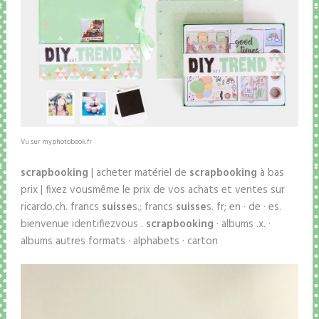
Vu sur myphotobook.fr
scrapbooking
| acheter matériel de
scrapbooking
à bas
prix | fixez vousmême le prix de vos achats et ventes sur
ricardo.ch. francs
suisse
s.; francs
suisse
s. fr; en · de · es.
bienvenue identifiezvous .
scrapbooking
· albums .x. ·
albums autres formats · alphabets · carton